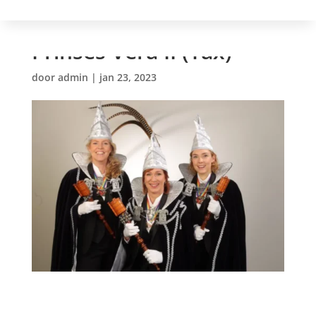
Prinses Vera II (Tax)
door
admin
|
jan 23, 2023