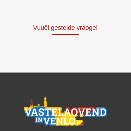
Vuuël gestelde vraoge!