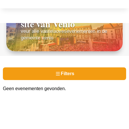
De meis joeksigste
site van Venlo
veur alle vastelaovesevenementen in de
gemeinte venlo
Filters
Geen evenementen gevonden.